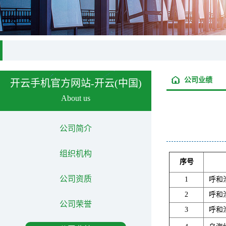
公司业绩
开云手机官方网站-开云(中国)
About us
公司简介
组织机构
序号
公司资质
1
呼和
2
呼和
公司荣誉
3
呼和