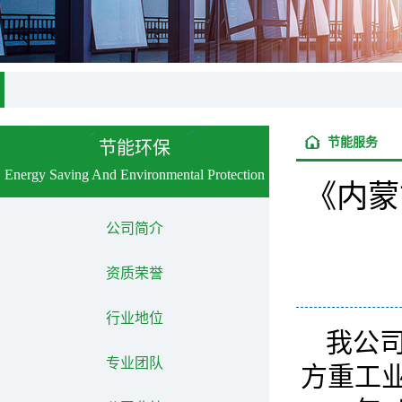
节能服务
节能环保
Energy Saving And Environmental Protection
《内蒙
公司简介
资质荣誉
行业地位
我公
专业团队
方重工