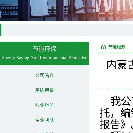
节能服务
节能环保
Energy Saving And Environmental Protection
内蒙
公司简介
资质荣誉
我公
行业地位
托，编
专业团队
报告》