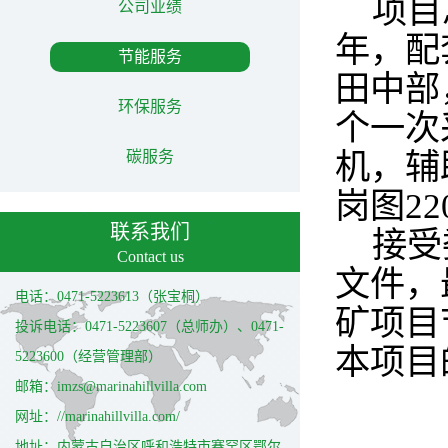
项目
公司业绩
年，配
节能服务
田中部
环保服务
个一次
碳服务
机，辅
岗图
22
联系我们
接受
Contact us
文件，
电话：0471-5223613（张宝桐）
矿项目
投诉电话：0471-5223607（总师办）、0471-
本项目
5223600（经营管理部）
邮箱：imzs@marinahillvilla.com
网址：//marinahillvilla.com/
地址：内蒙古自治区呼和浩特市赛罕区鄂尔