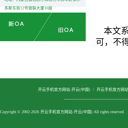
多斯东街12号银联大厦10层
本文
可，不
开云手机官方网站-开云(中国)
/
开云手机官方网站
Copyright © 2002-2026 开云手机官方网站-开云(中国) All rights reserved.