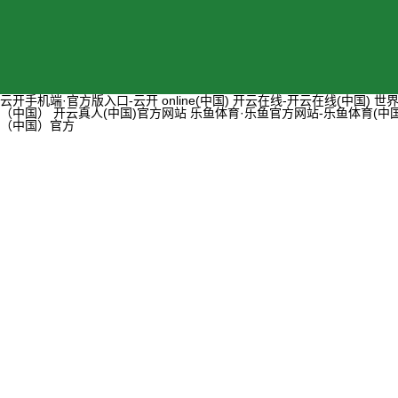
云开手机端·官方版入口-云开 online(中国)
开云在线-开云在线(中国)
世界
（中国）
开云真人(中国)官方网站
乐鱼体育·乐鱼官方网站-乐鱼体育(中国
（中国）官方