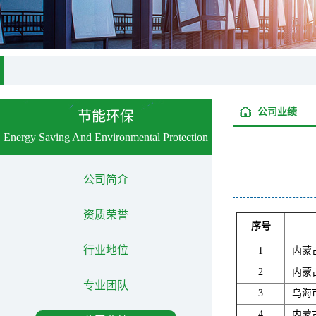
公司业绩
节能环保
Energy Saving And Environmental Protection
公司简介
资质荣誉
序号
行业地位
1
内蒙
2
内蒙
专业团队
3
乌海
4
内蒙