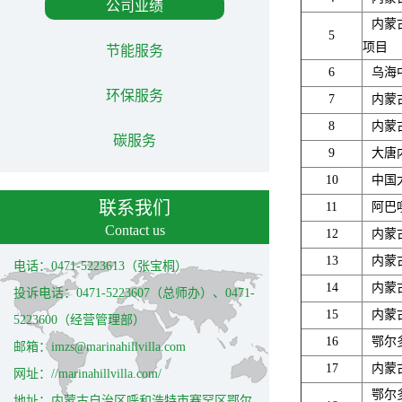
公司业绩
内蒙
5
项目
节能服务
6
乌海
环保服务
7
内蒙
8
内蒙
碳服务
9
大唐
10
中国
联系我们
11
阿巴
Contact us
12
内蒙
13
内蒙
电话：0471-5223613（张宝桐）
14
内蒙
投诉电话：0471-5223607（总师办）、0471-
15
内蒙
5223600（经营管理部）
16
鄂尔
邮箱：imzs@marinahillvilla.com
17
内蒙
网址：//marinahillvilla.com/
鄂尔
地址：内蒙古自治区呼和浩特市赛罕区鄂尔