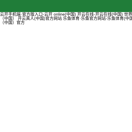
云开手机端·官方版入口-云开 online(中国)
开云在线-开云在线(中国)
世界
（中国）
开云真人(中国)官方网站
乐鱼体育·乐鱼官方网站-乐鱼体育(中国
（中国）官方