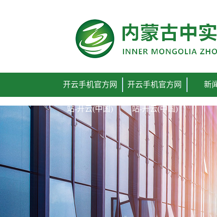
开云手机官方网站-开云(中国)
开云手机官方网
开云手机官方网
新
站-开云(中国)
站-开云(中国)