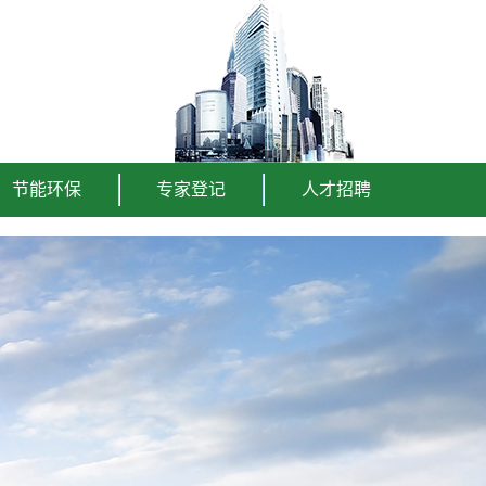
节能环保
专家登记
人才招聘