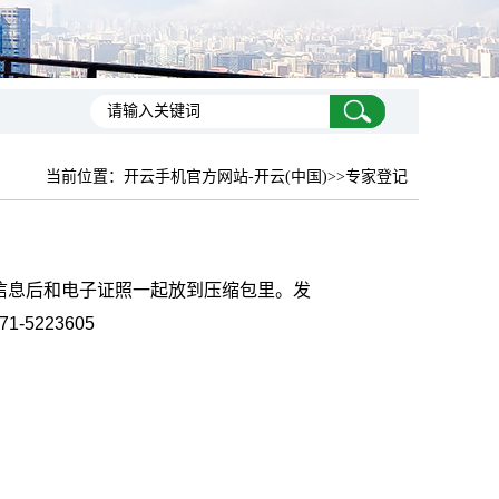
当前位置：
开云手机官方网站-开云(中国)
>>专家登记
信息后和电子证照一起放到压缩包里。发
1-5223605