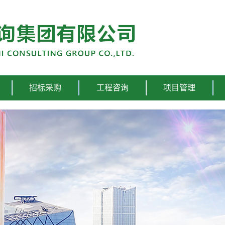
招标采购
工程咨询
项目管理